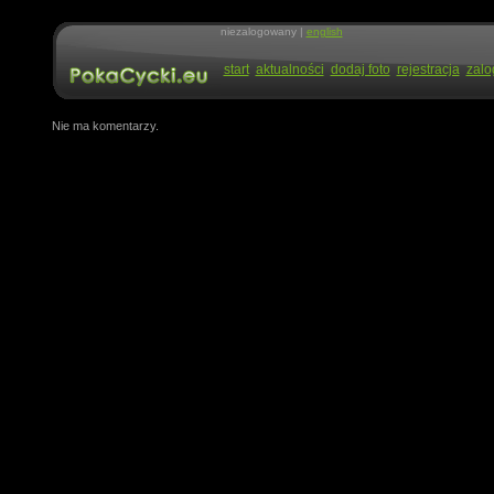
niezalogowany |
english
start
aktualności
dodaj foto
rejestracja
zalo
Nie ma komentarzy.