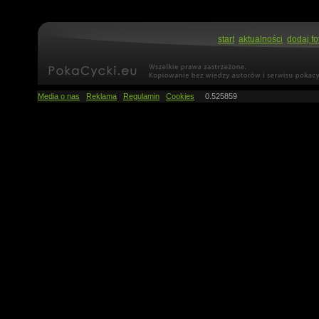
start
aktualności
dodaj fo
Media o nas
Reklama
Regulamin
Cookies
0.525859