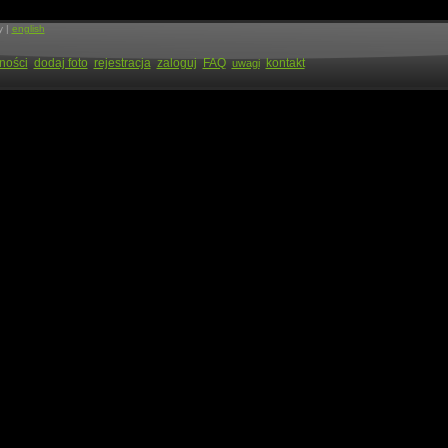
y |
english
ności
dodaj foto
rejestracja
zaloguj
FAQ
kontakt
uwagi