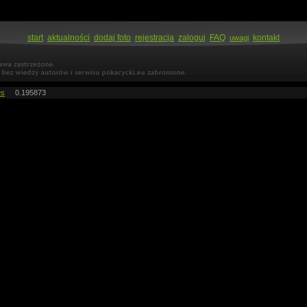
start
aktualności
dodaj foto
rejestracja
zaloguj
FAQ
kontakt
uwagi
es
0.195873