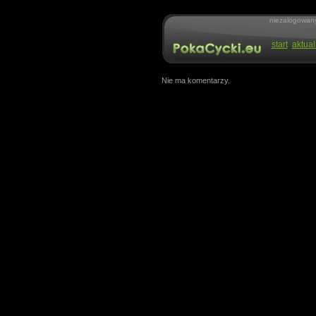
niezalogowan
start
aktual
Nie ma komentarzy.