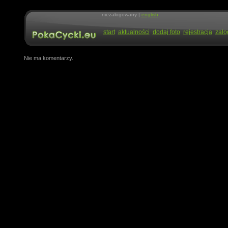
niezalogowany |
english
start
aktualności
dodaj foto
rejestracja
zalo
Nie ma komentarzy.