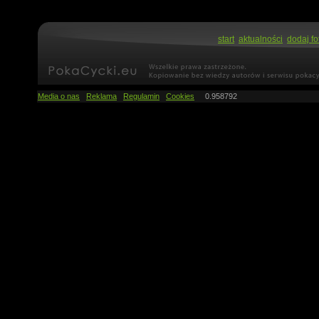
start
aktualności
dodaj fo
Media o nas
Reklama
Regulamin
Cookies
0.958792